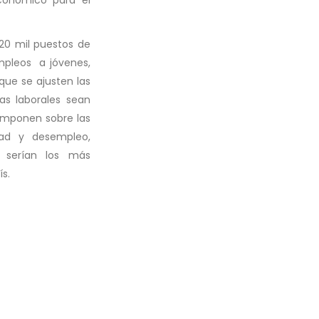
420 mil puestos de
mpleos a jóvenes,
que se ajusten las
cas laborales sean
 imponen sobre las
dad y desempleo,
s serían los más
ís.