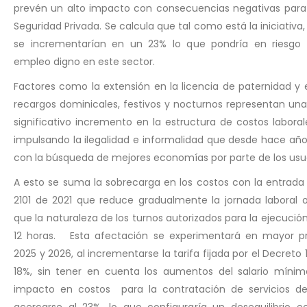
prevén un alto impacto con consecuencias negativas para l
Seguridad Privada. Se calcula que tal como está la iniciativa,
se incrementarían en un 23% lo que pondría en riesgo 
empleo digno en este sector.
Factores como la extensión en la licencia de paternidad y
recargos dominicales, festivos y nocturnos representan un
significativo incremento en la estructura de costos laborale
impulsando la ilegalidad e informalidad que desde hace año
con la búsqueda de mejores economías por parte de los usua
A esto se suma la sobrecarga en los costos con la entrada 
2101 de 2021 que reduce gradualmente la jornada laboral o
que la naturaleza de los turnos autorizados para la ejecución
12 horas. Esta afectación se experimentará en mayor p
2025 y 2026, al incrementarse la tarifa fijada por el Decreto
18%, sin tener en cuenta los aumentos del salario mínimo
impacto en costos para la contratación de servicios de 
acercarse al 23%, lo que configuraría un desequilibrio 