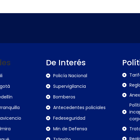
des
De Interés
Polí
Tari
li
Policía Nacional
Regl
gotá
Supervigilancia
Anex
dellín
Bomberos
Polít
rranquilla
Antecedentes policiales
inca
llavicencio
Fedeseguridad
corp
lmira
Min de Defensa
Trat
Regl
agué
Tránsito