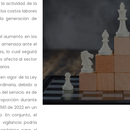
a actividad de la
 los costos labores
la generación de
 el aumento en los
a amenaza ante el
s, lo cual seguirá
s afecta al sector
rios.
en vigor de la Ley
rdinaria, debido a
 del servicio es de
roporción durante
 1561 de 2022 en un
. En conjunto, el
vigilancia podría
económico para el