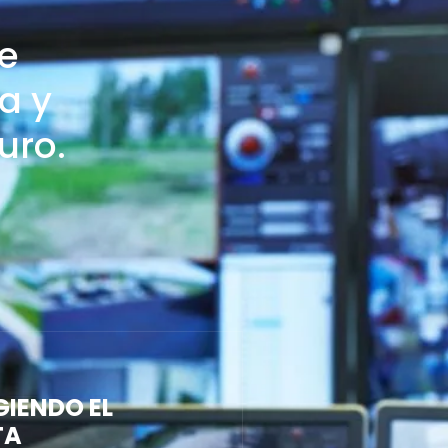
e
a y
uro.
IENDO EL
TA