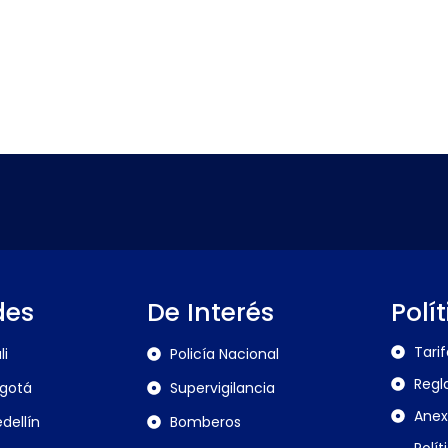
des
De Interés
Polí
Tari
li
Policía Nacional
Regl
gotá
Supervigilancia
Anex
dellín
Bomberos
Polít