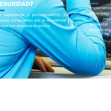
EGURIDAD?
Implementa
sostenibles
r experiencia y profesionalismo, por
que mini
estro compromiso por la excelencia y
ambiental
rque nos apasiona el servicio.
entorno seg