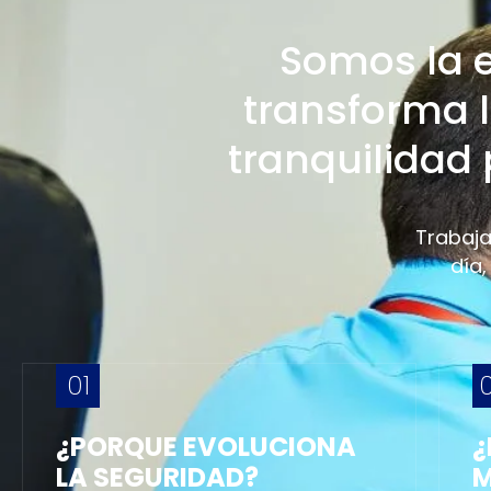
Somos la 
transforma l
tranquilidad
Trabaja
día,
01
¿PORQUE EVOLUCIONA
¿
LA SEGURIDAD?
M