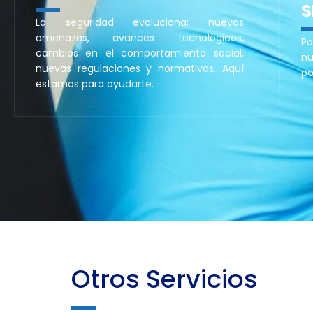
S
La seguridad evoluciona; nuevas
amenazas, avances tecnológicos,
Po
cambios en el comportamiento social,
nu
nuevas regulaciones y normativas. Aquí
po
estamos para ayudarte.
Otros Servicios