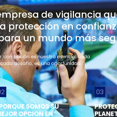
empresa de vigilancia qu
a protección en confianz
 para un mundo más seg
r con pasión es nuestra esencia; cada
 cada desafío, es una oportunidad.
02
03
PORQUE SOMOS SU
PROTEG
EJOR OPCION EN
PLANE