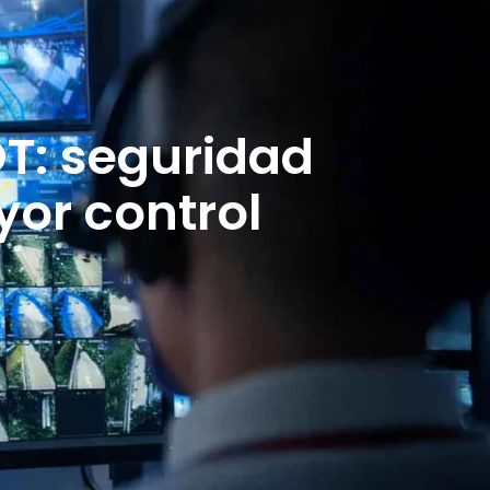
OT: seguridad
yor control