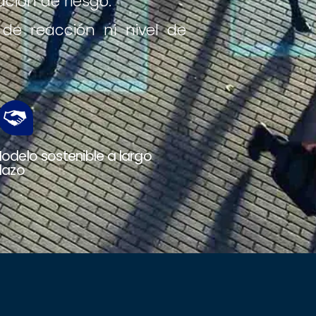
ción de riesgo.
de reacción ni nivel de
odelo sostenible a largo
lazo