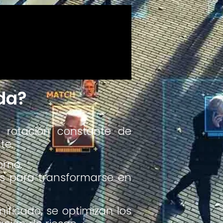
ida?
, rotación constante de
te.
orno.
s para transformarse en
ificado, se optimizan los