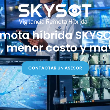
emota híbrida SKYS
e, menor costo y ma
CONTACTAR UN ASESOR