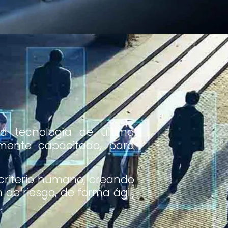
a tecnología de última
tamente capacitado, para
criterio humano, creando
de riesgo, de forma ágil,