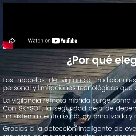
¿Por qué eleg
Los modelos de vigilancia tradicionale
personal y limitaciones tecnológicas que 
La vigilancia remota híbrida surge como 
Con SKYSOT, la seguridad deja de depe
un sistema centralizado, automatizado y 
Gracias a la detección inteligente de eve