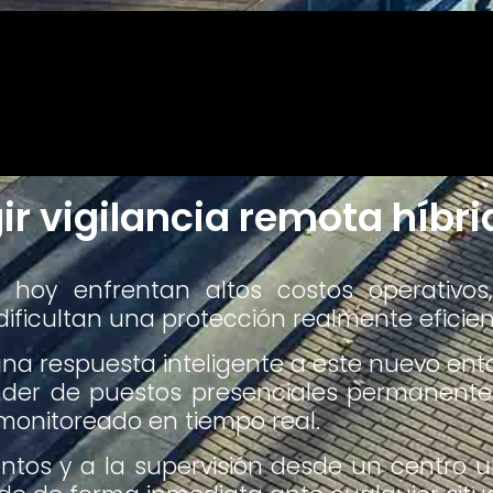
ir vigilancia remota híbr
s hoy enfrentan altos costos operativos
dificultan una protección realmente eficien
una respuesta inteligente a este nuevo ent
nder de puestos presenciales permanente
monitoreado en tiempo real.
ntos y a la supervisión desde un centro un