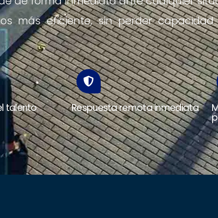
nde de forma inmediata ante cualquier situa
os más eficiente, sin perder capacidad 
l talento
Respuesta remota inmediata
M
p