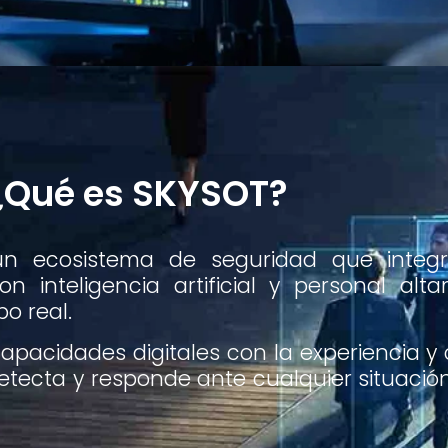
¿Qué es SKYSOT?
 un ecosistema de
seguridad
que integr
on inteligencia artificial y personal al
o real.
pacidades digitales con la experiencia y 
tecta y responde ante cualquier situación 