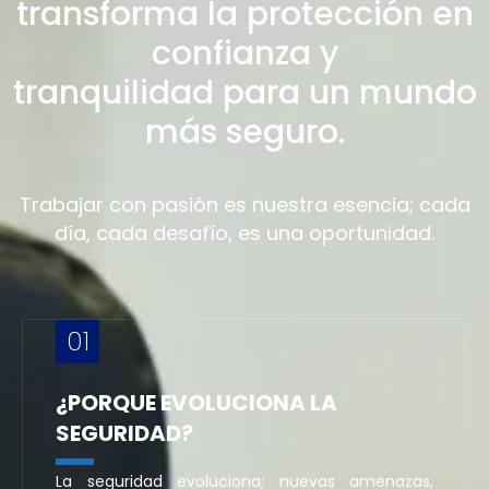
transforma la protección en
confianza y
tranquilidad para un mundo
más seguro.
Trabajar con pasión es nuestra esencia; cada
día, cada desafío, es una oportunidad.
01
¿PORQUE EVOLUCIONA LA
SEGURIDAD?
La seguridad evoluciona; nuevas amenazas,