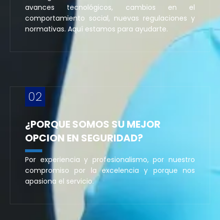
avances tecnológicos, cambios en el
comportamiento social, nuevas regulaciones y
normativas. Aquí estamos para ayudarte.
02
¿PORQUE SOMOS SU MEJOR
OPCION EN SEGURIDAD?
Por experiencia y profesionalismo, por nuestro
compromiso por la excelencia y porque nos
apasiona el servicio.