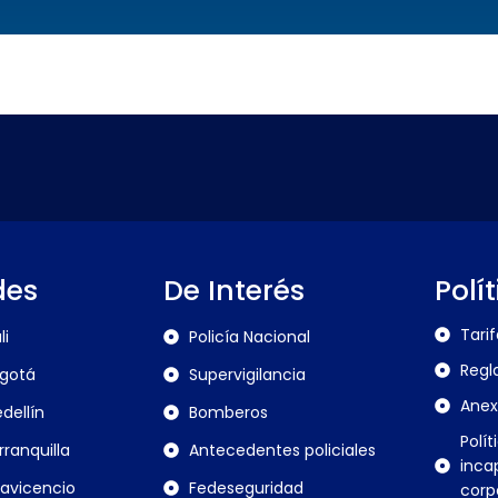
des
De Interés
Polí
Tari
li
Policía Nacional
Regl
gotá
Supervigilancia
Anex
dellín
Bomberos
Polít
rranquilla
Antecedentes policiales
inca
llavicencio
Fedeseguridad
corp