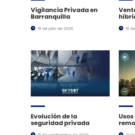
Vigilancia Privada en
Venta
Barranquilla
híbr
16 de julio de 2025
16 d
Evolución de la
Usos 
seguridad privada
remo
15 de septiembre de 2023
21 d