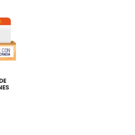
DE
NES